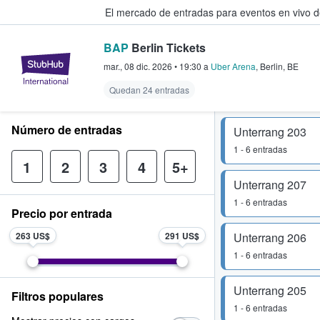
El mercado de entradas para eventos en vivo 
BAP
Berlin Tickets
StubHub: compra y venta de entr
mar., 08 dic. 2026
•
19:30
a
Uber Arena
,
Berlin
,
BE
Quedan 24 entradas
Número de entradas
Unterrang 203
1 - 6 entradas
1
2
3
4
5+
Unterrang 207
1 - 6 entradas
Precio por entrada
263 US$
291 US$
Unterrang 206
1 - 6 entradas
Unterrang 205
Filtros populares
1 - 6 entradas