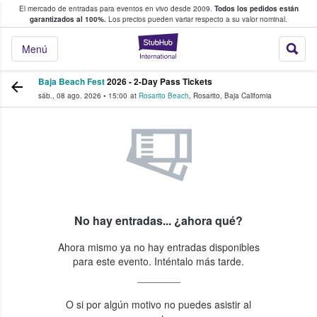
El mercado de entradas para eventos en vivo desde 2009.
Todos los pedidos están
 y venta de entradas entre fans
garantizados al 100%.
Los precios pueden variar respecto a su valor nominal.
StubHub: compra y
Menú
Baja Beach Fest
2026 - 2-Day Pass Tickets
sáb., 08 ago. 2026
•
15:00
at
Rosarito Beach
,
Rosarito
,
Baja California
No hay entradas... ¿ahora qué?
Ahora mismo ya no hay entradas disponibles
para este evento. Inténtalo más tarde.
O si por algún motivo no puedes asistir al