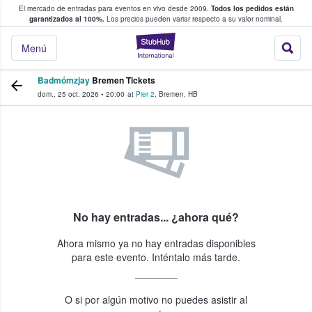
El mercado de entradas para eventos en vivo desde 2009.
Todos los pedidos están
 y venta de entradas entre fans
garantizados al 100%.
Los precios pueden variar respecto a su valor nominal.
StubHub: compra y
Menú
Badmómzjay
Bremen Tickets
dom., 25 oct. 2026
•
20:00
at
Pier 2
,
Bremen
,
HB
No hay entradas... ¿ahora qué?
Ahora mismo ya no hay entradas disponibles
para este evento. Inténtalo más tarde.
O si por algún motivo no puedes asistir al