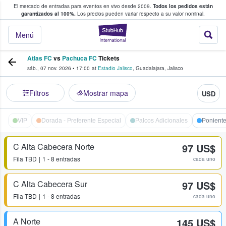
El mercado de entradas para eventos en vivo desde 2009.
Todos los pedidos están
 y venta de entradas entre fans
garantizados al 100%.
Los precios pueden variar respecto a su valor nominal.
StubHub: compra y
Menú
Atlas FC
vs
Pachuca FC
Tickets
sáb., 07 nov. 2026
•
17:00
at
Estadio Jalisco
,
Guadalajara
,
Jalisco
Filtros
Mostrar mapa
USD
VIP
Dorada - Preferente Especial
Palcos Adicionales
Poniente
C Alta Cabecera Norte
97 US$
Fila
TBD
1 - 8 entradas
cada uno
C Alta Cabecera Sur
97 US$
Fila
TBD
1 - 8 entradas
cada uno
A Norte
145 US$