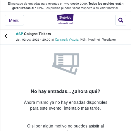
El mercado de entradas para eventos en vivo desde 2009.
Todos los pedidos están
 y venta de entradas entre fans
garantizados al 100%.
Los precios pueden variar respecto a su valor nominal.
StubHub: compra y
Menú
ASP
Cologne Tickets
vie., 02 oct. 2026
•
20:00
at
Carlswerk Victoria
,
Köln
,
Nordrhein-Westfalen
No hay entradas... ¿ahora qué?
Ahora mismo ya no hay entradas disponibles
para este evento. Inténtalo más tarde.
O si por algún motivo no puedes asistir al