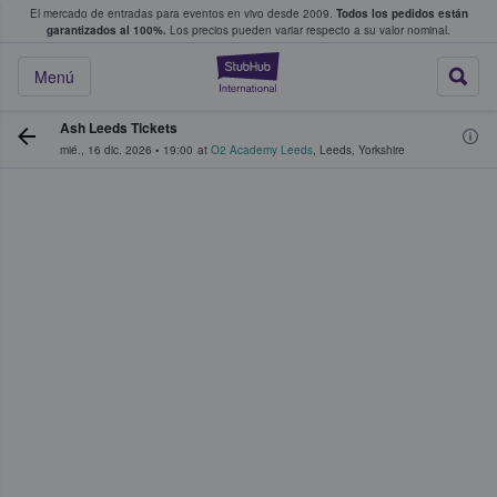
El mercado de entradas para eventos en vivo desde 2009.
Todos los pedidos están
 y venta de entradas entre fans
garantizados al 100%.
Los precios pueden variar respecto a su valor nominal.
StubHub: compra y
Menú
Ash Leeds Tickets
mié., 16 dic. 2026
•
19:00
at
O2 Academy Leeds
,
Leeds
,
Yorkshire