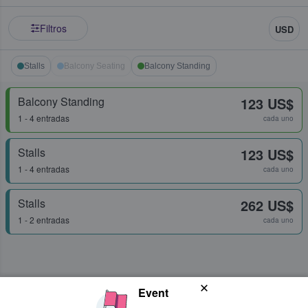
Filtros
USD
Stalls
Balcony Seating
Balcony Standing
Balcony Standing
123 US$
1 - 4 entradas
cada uno
Stalls
123 US$
1 - 4 entradas
cada uno
Stalls
262 US$
1 - 2 entradas
cada uno
Event