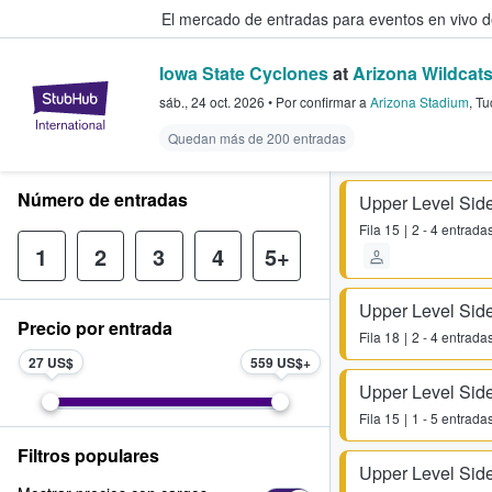
El mercado de entradas para eventos en vivo 
Iowa State Cyclones
at
Arizona Wildcats
StubHub: compra y venta de entr
sáb., 24 oct. 2026
•
Por confirmar
a
Arizona Stadium
,
Tu
Quedan más de 200 entradas
Número de entradas
Upper Level Side
Fila
15
2 - 4 entrada
1
2
3
4
5+
Upper Level Side
Precio por entrada
Fila
18
2 - 4 entrada
27 US$
559 US$
Upper Level Side
Fila
15
1 - 5 entrada
Filtros populares
Upper Level Side