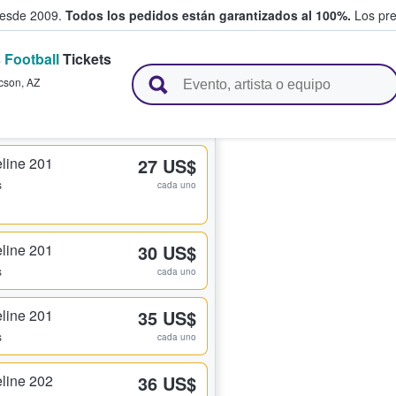
desde 2009.
Todos los pedidos están garantizados al 100%.
Los pre
 Football
Tickets
adas entre fans
cson
,
AZ
line 201
27 US$
s
cada uno
line 201
30 US$
s
cada uno
line 201
35 US$
s
cada uno
line 202
36 US$