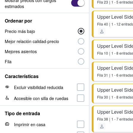
Mostrar precios con cargos
Fila
23
1 - 5 entrada
estimados
Upper Level Side
Ordenar por
Fila
40
1 - 12 entrad
Precio más bajo
Mejor relación calidad-precio
Upper Level Side
Mejores asientos
Fila
10
1 - 8 entrada
Fila
Upper Level Side
Fila
31
1 - 6 entrada
Características
Excluir visibilidad reducida
Upper Level Side
Fila
30
1 - 8 entrada
Accesible con silla de ruedas
Upper Level Side
Tipo de entrada
Fila
38
1 - 7 entrada
Imprimir en casa