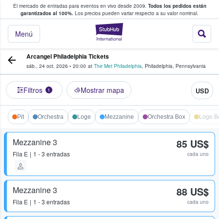
El mercado de entradas para eventos en vivo desde 2009.
Todos los pedidos están
 y venta de entradas entre fans
garantizados al 100%.
Los precios pueden variar respecto a su valor nominal.
StubHub: compra y
Menú
Arcangel Philadelphia Tickets
sáb., 24 oct. 2026
•
20:00
at
The Met Philadelphia
,
Philadelphia
,
Pennsylvania
Filtros
Mostrar mapa
USD
1
Pit
Orchestra
Loge
Mezzanine
Orchestra Box
Loge B
Mezzanine 3
85 US$
Fila
E
1 - 3 entradas
cada uno
Mezzanine 3
88 US$
Fila
E
1 - 3 entradas
cada uno