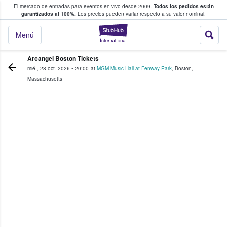
El mercado de entradas para eventos en vivo desde 2009.
Todos los pedidos están
 y venta de entradas entre fans
garantizados al 100%.
Los precios pueden variar respecto a su valor nominal.
StubHub: compra y
Menú
Arcangel Boston Tickets
mié., 28 oct. 2026
•
20:00
at
MGM Music Hall at Fenway Park
,
Boston
,
Massachusetts