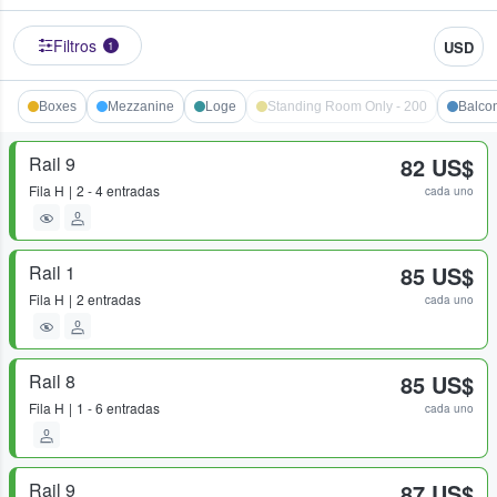
Filtros
USD
1
Boxes
Mezzanine
Loge
Standing Room Only - 200
Balco
Rail 9
82 US$
Fila
H
2 - 4 entradas
cada uno
Rail 1
85 US$
Fila
H
2 entradas
cada uno
Rail 8
85 US$
Fila
H
1 - 6 entradas
cada uno
Rail 9
87 US$