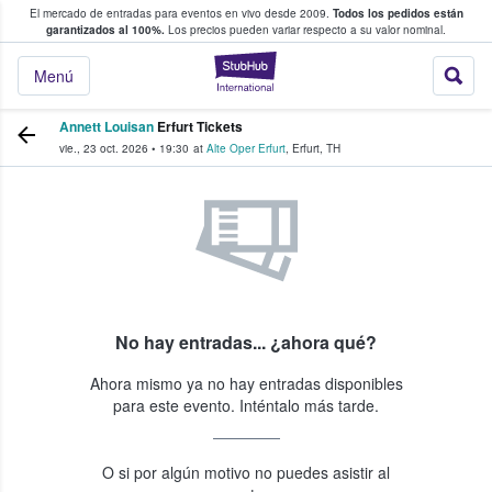
El mercado de entradas para eventos en vivo desde 2009.
Todos los pedidos están
 y venta de entradas entre fans
garantizados al 100%.
Los precios pueden variar respecto a su valor nominal.
StubHub: compra y
Menú
Annett Louisan
Erfurt Tickets
vie., 23 oct. 2026
•
19:30
at
Alte Oper Erfurt
,
Erfurt
,
TH
No hay entradas... ¿ahora qué?
Ahora mismo ya no hay entradas disponibles
para este evento. Inténtalo más tarde.
O si por algún motivo no puedes asistir al