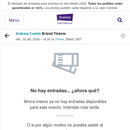
El mercado de entradas para eventos en vivo desde 2009.
Todos los pedidos están
 y venta de entradas entre fans
garantizados al 100%.
Los precios pueden variar respecto a su valor nominal.
StubHub: compra y
Menú
Andrew Cushin
Bristol Tickets
mié., 02 dic. 2026
•
18:30
at
Thekla
,
Bristol
,
BST
No hay entradas... ¿ahora qué?
Ahora mismo ya no hay entradas disponibles
para este evento. Inténtalo más tarde.
O si por algún motivo no puedes asistir al