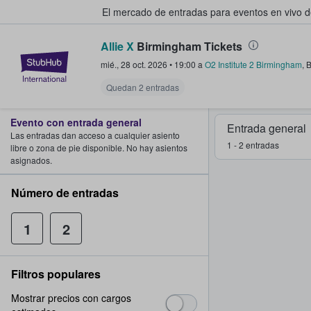
El mercado de entradas para eventos en vivo 
Allie X
Birmingham Tickets
StubHub: compra y venta de entr
mié., 28 oct. 2026
•
19:00
a
O2 Institute 2 Birmingham
,
B
Quedan 2 entradas
Evento con entrada general
Entrada general
Las entradas dan acceso a cualquier asiento
1 - 2 entradas
libre o zona de pie disponible. No hay asientos
asignados.
Número de entradas
1
2
Filtros populares
Mostrar precios con cargos