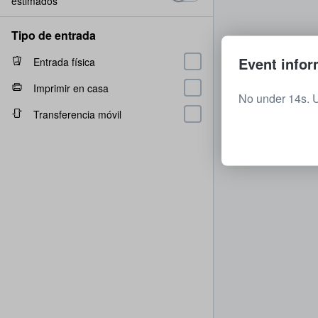
estimados
Tipo de entrada
Event infor
Entrada física
Imprimir en casa
No under 14s. 
Transferencia móvil