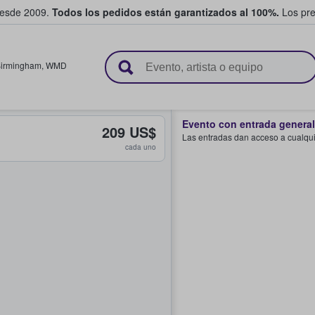
desde 2009.
Todos los pedidos están garantizados al 100%.
Los pre
adas entre fans
irmingham
,
WMD
Evento con entrada general
209 US$
Las entradas dan acceso a cualquie
cada uno