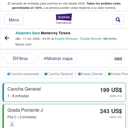
El mercado de entradas para eventos en vivo desde 2009.
Todos los pedidos están
 y venta de entradas entre fans
garantizados al 100%.
Los precios pueden variar respecto a su valor nominal.
StubHub: compra y
Menú
Alejandro Sanz
Monterrey Tickets
sáb., 17 oct. 2026
•
20:00
at
Estadio Borregos - Estadio Banorte
,
Monterrey
,
Nuevo León
Filtros
Mostrar mapa
USD
Cancha numerada
Cancha General
Grada Oriente
Grada Pon
Cancha General
199 US$
1 - 8 entradas
cada uno
Grada Poniente J
243 US$
Fila
C
2 entradas
cada uno