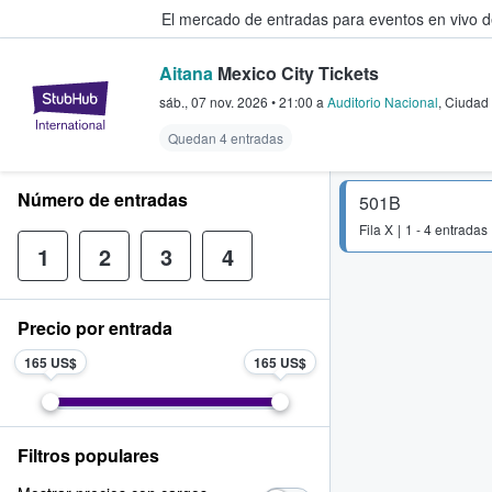
El mercado de entradas para eventos en vivo 
Aitana
Mexico City Tickets
StubHub: compra y venta de entr
sáb., 07 nov. 2026
•
21:00
a
Auditorio Nacional
,
Ciudad
Quedan 4 entradas
Número de entradas
501B
Fila
X
1 - 4 entradas
1
2
3
4
Precio por entrada
165 US$
165 US$
Filtros populares