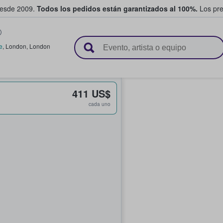
desde 2009.
Todos los pedidos están garantizados al 100%.
Los pre
adas entre fans
e
,
London
,
London
411 US$
cada uno