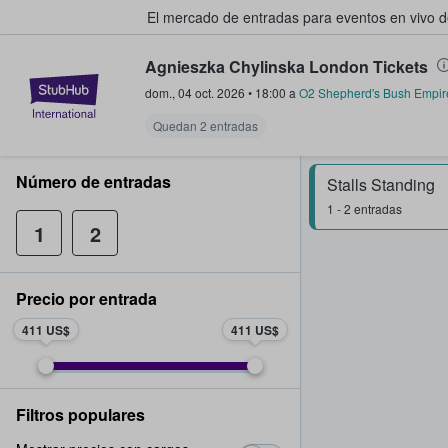
El mercado de entradas para eventos en vivo 
Agnieszka Chylinska London Tickets
StubHub: compra y venta de entr
dom., 04 oct. 2026
•
18:00
a
O2 Shepherd's Bush Empir
Quedan 2 entradas
Número de entradas
Stalls Standing
1 - 2 entradas
1
2
Precio por entrada
411 US$
411 US$
Filtros populares