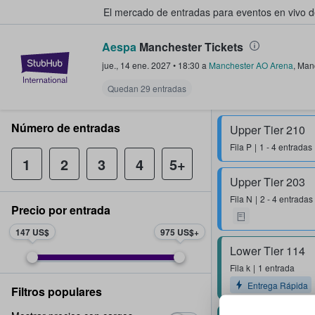
El mercado de entradas para eventos en vivo 
Aespa
Manchester Tickets
StubHub: compra y venta de entr
jue., 14 ene. 2027
•
18:30
a
Manchester AO Arena
,
Man
Quedan 29 entradas
Número de entradas
Upper Tier 210
Fila
P
1 - 4 entradas
1
2
3
4
5+
Upper Tier 203
Fila
N
2 - 4 entradas
Precio por entrada
147 US$
975 US$
Lower Tier 114
Fila
k
1 entrada
Entrega Rápida
Filtros populares