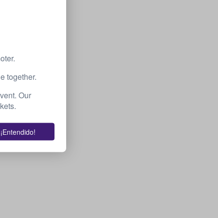
oter.
e together.
event. Our
kets.
¡Entendido!