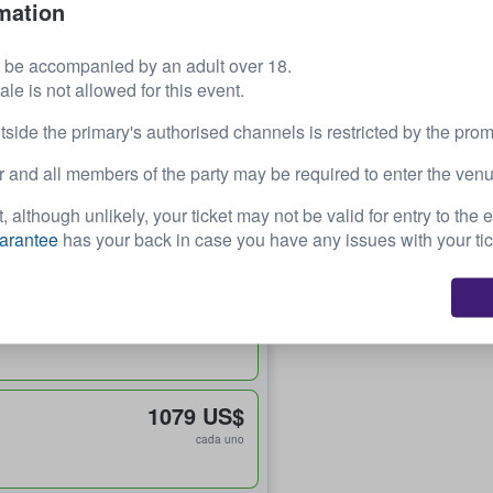
537 US$
mation
cada uno
 be accompanied by an adult over 18.
607 US$
e is not allowed for this event.
cada uno
tside the primary's authorised channels is restricted by the prom
 and all members of the party may be required to enter the venu
675 US$
, although unlikely, your ticket may not be valid for entry to the 
cada uno
arantee
has your back in case you have any issues with your tic
782 US$
cada uno
1079 US$
cada uno