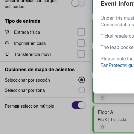
Mostrar precios con cargos
Lower Tier 109
Event infor
estimados
Fila
U
1 - 4 entradas
Under 14s must
Tipo de entrada
Floor E
Commercial resal
Fila
J
2 entradas
Entrada física
Ticket resale ou
Entrega Rápida
Imprimir en casa
The lead booker
Floor E
Transferencia móvil
Please note that
Fila
A
2 entradas
FanProtect® gu
Entrega Rápida
Opciones de mapa de asientos
Seleccionar por sección
Floor E
Seleccionar por zona
Fila
D
1 entrada
Permitir selección múltiple
Floor A
Fila
K
1 entrada