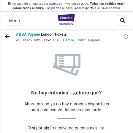
El mercado de entradas para eventos en vivo desde 2009.
Todos los pedidos están
 y venta de entradas entre fans
garantizados al 100%.
Los precios pueden variar respecto a su valor nominal.
StubHub: compra y
Menú
ABBA Voyage
London Tickets
vie., 13 nov. 2026
•
19:45
at
ABBA Arena
,
London
,
England
No hay entradas... ¿ahora qué?
Ahora mismo ya no hay entradas disponibles
para este evento. Inténtalo más tarde.
O si por algún motivo no puedes asistir al